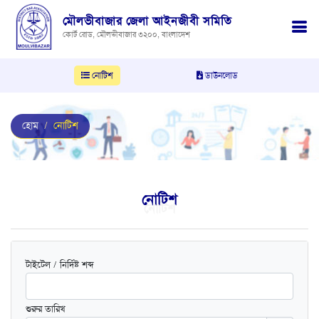
মৌলভীবাজার জেলা আইনজীবী সমিতি
কোর্ট রোড, মৌলভীবাজার ৩২০০, বাংলাদেশ
নোটিশ
ডাউনলোড
হোম
নোটিশ
নোটিশ
নোটিশ
টাইটেল / নির্দিষ্ট শব্দ
শুরুর তারিখ