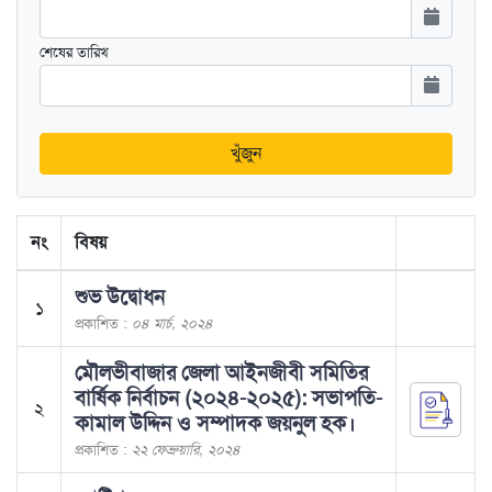
শেষের তারিখ
খুঁজুন
নং
বিষয়
শুভ উদ্বোধন
১
প্রকাশিত :
০৪ মার্চ, ২০২৪
মৌলভীবাজার জেলা আইনজীবী সমিতির
বার্ষিক নির্বাচন (২০২৪-২০২৫): সভাপতি-
২
কামাল উদ্দিন ও সম্পাদক জয়নুল হক।
প্রকাশিত :
২২ ফেব্রুয়ারি, ২০২৪