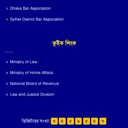
Dhaka Bar Association
Sylhet District Bar Association
কুইক লিংক
Ministry of Law
Ministry of Home Affairs
National Board of Revenue
Law and Justice Division
ভিজিটরের সংখ্যা
০
৪
৫
৯
৫
৪
০