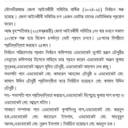
মৌলভীবাজার জেলা আইনজীবী সমিতির বার্ষিক (২০২৪-২৫) নির্বাচন শুরু
হয়েছে। জেলা আইনজীবী সমিতির ৪শ ১৪জন ভোটার তাদের ভোটাধিকার প্রয়োগ
করেন।
আজ বৃহস্পতিবার (২২ফেব্রুয়ারী) জেলা আইনজীবী সমিতির ১নং বার ভবনে সকাল
১০থেকে শুরু হয়ে বিকেল ৪পর্যন্ত ভোট গ্রহন চলবে। ১৫পদের বিপরীতে
প্রতিদ্বন্ধিতা করছেন ২৫জন।
নির্বাচন পরিচালনায় প্রধান নির্বাচন কমিশনার এডভোকেট ভুপতি রঞ্জন চৌধুরীর
নেতৃত্বে কমিশনার হিসেবে দায়িত্ব ভার গ্রহন করেন এডভোকেট অঞ্জন কুমার
সুত্রধর,এডভোকেট আব্দুল মুমিত চৌধুরী, এডভোকেট অম্লান দেব রাজু।
সভাপতি পদে এডভোকেট মো: কামরেল আহমেদ চৌধুরী ও এডভোকেট মো:
কামাল উদ্দিন চৌধুরী প্রতিদন্ধীতা করে নির্বাচিত হয়েছেন মো: কামাল উদ্দিন
চৌধুরী।
সহ- সভাপতি পদে প্রতিদ্বন্ধিতা করছেন,এডভোকেট দিপ্তেন্দু কুমার দাশ গুপ্ত ও
এডভোকেট মো: আব্দুল মতিন।
সাধারণ সম্পাদক পদে এডভোকেট কৃপাসিন্ধু দাশ,এডভোকেট মো: জয়নুল
হক,এডভোকেট মো: জাহেদুল ইসলাম, এডভোকেট মো: মাহবুবুল
আলম,এডভোকেট মো: নুরুল ইসলাম। নির্বাচিত হয়েছেন মো: জয়নুল হক।