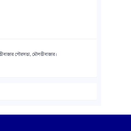
ৌলভীবাজার পৌরসভা, মৌলভীবাজার।