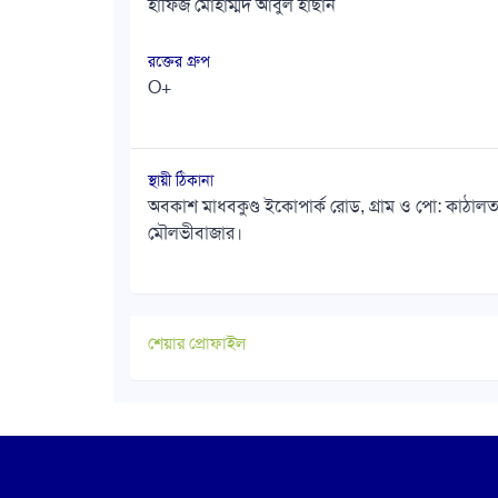
হাফিজ মোহাম্মদ আবুল হাছান
রক্তের গ্রুপ
O+
স্থায়ী ঠিকানা
অবকাশ মাধবকুণ্ড ইকোপার্ক রোড, গ্রাম ও পো: কাঠাল
মৌলভীবাজার।
শেয়ার প্রোফাইল