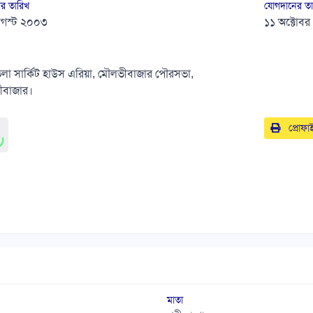
র তারিখ
যোগদানের তা
গস্ট ২০০৩
১১ অক্টোব
িলা সার্কিট হাউস এরিয়া, মৌলভীবাজার পৌরসভা,
ীবাজার।
প্রোফাই
মাতা