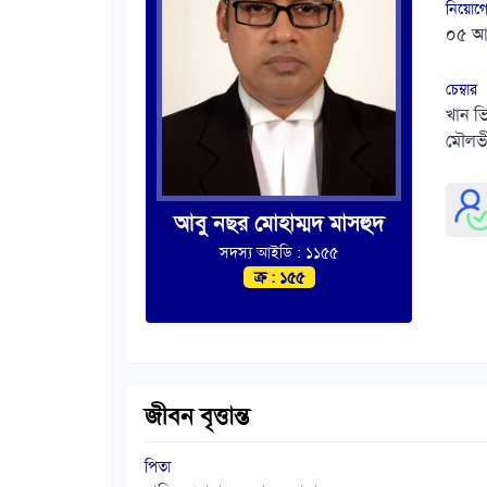
নিয়োগে
০৫ আ
চেম্বার
খান ভ
মৌলভ
আবু নছর মোহাম্মদ মাসহুদ
সদস্য আইডি : ১১৫৫
ক্র : ১৫৫
জীবন বৃত্তান্ত
পিতা