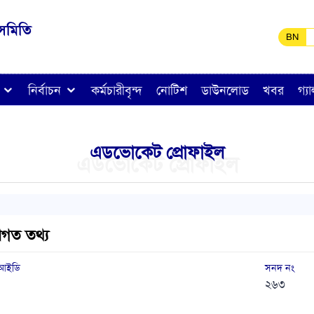
সমিতি
BN
নির্বাচন
কর্মচারীবৃন্দ
নোটিশ
ডাউনলোড
খবর
গ্য
এডভোকেট প্রোফাইল
এডভোকেট প্রোফাইল
াগত তথ্য
 আইডি
সনদ নং
২৬৩